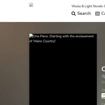
Wuxia & Light Novels 
Search
Ca
O
A
Ch
Ca