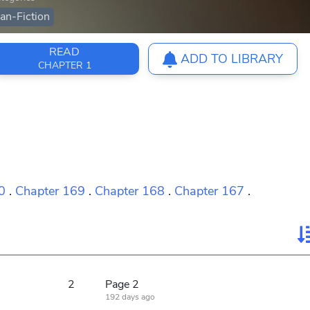
an-Fiction
READ
ADD TO LIBRARY
CHAPTER 1
0
.
Chapter 169
.
Chapter 168
.
Chapter 167
.
2
Page 2
192 days ago