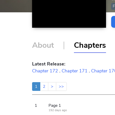
F
About
Chapters
Latest Release:
Chapter 172
.
Chapter 171
.
Chapter 17
1
2
>
>>
1
Page 1
192 days ago