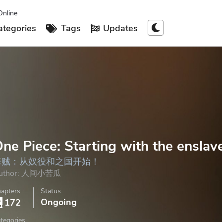
Online
tegories
Tags
Updates
ne Piece: Starting with the ensla
海贼：从奴役和之国开始！
uthor:
人间小苦瓜
apters
Status
Ongoing
172
tegories