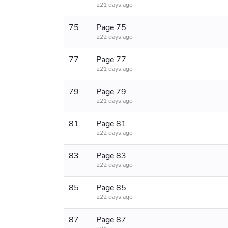
221 days ago
75
Page 75
222 days ago
77
Page 77
221 days ago
79
Page 79
221 days ago
81
Page 81
222 days ago
83
Page 83
222 days ago
85
Page 85
222 days ago
87
Page 87