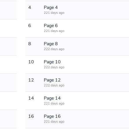
4
Page 4
221 days ago
6
Page 6
221 days ago
8
Page 8
222 days ago
10
Page 10
222 days ago
12
Page 12
222 days ago
14
Page 14
221 days ago
16
Page 16
221 days ago