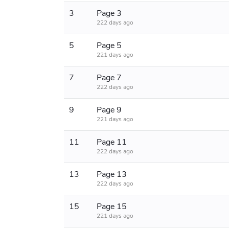
3
Page 3
222 days ago
5
Page 5
221 days ago
7
Page 7
222 days ago
9
Page 9
221 days ago
11
Page 11
222 days ago
13
Page 13
222 days ago
15
Page 15
221 days ago