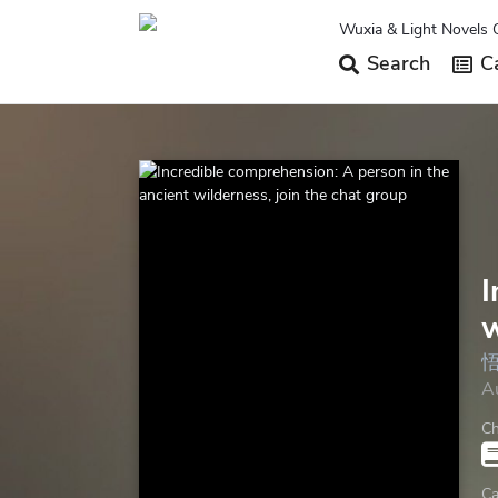
Wuxia & Light Novels 
Search
Ca
I
w
A
Ch
Ca