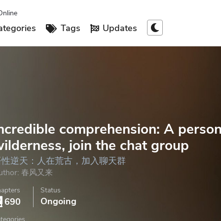
Online
tegories
Tags
Updates
ncredible comprehension: A person 
ilderness, join the chat group
悟性逆天：人在荒古，加入聊天群
uthor:
春风又来
apters
Status
Ongoing
690
tegories