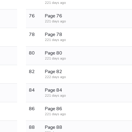
221 days ago
76
Page 76
221 days ago
78
Page 78
221 days ago
80
Page 80
221 days ago
82
Page 82
222 days ago
84
Page 84
221 days ago
86
Page 86
221 days ago
88
Page 88