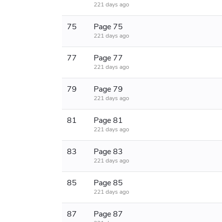
221 days ago
75
Page 75
221 days ago
77
Page 77
221 days ago
79
Page 79
221 days ago
81
Page 81
221 days ago
83
Page 83
221 days ago
85
Page 85
221 days ago
87
Page 87