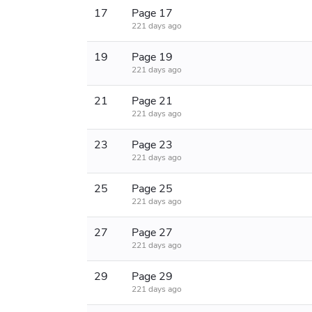
17
Page 17
221 days ago
19
Page 19
221 days ago
21
Page 21
221 days ago
23
Page 23
221 days ago
25
Page 25
221 days ago
27
Page 27
221 days ago
29
Page 29
221 days ago