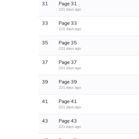
31
Page 31
221 days ago
33
Page 33
221 days ago
35
Page 35
221 days ago
37
Page 37
221 days ago
39
Page 39
221 days ago
41
Page 41
221 days ago
43
Page 43
221 days ago