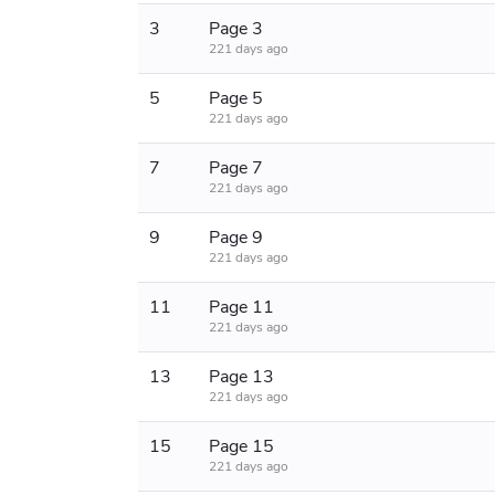
3
Page 3
221 days ago
5
Page 5
221 days ago
7
Page 7
221 days ago
9
Page 9
221 days ago
11
Page 11
221 days ago
13
Page 13
221 days ago
15
Page 15
221 days ago