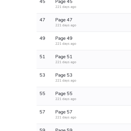
45
Page 45
221 days ago
47
Page 47
221 days ago
49
Page 49
221 days ago
51
Page 51
221 days ago
53
Page 53
221 days ago
55
Page 55
221 days ago
57
Page 57
221 days ago
59
Page 59