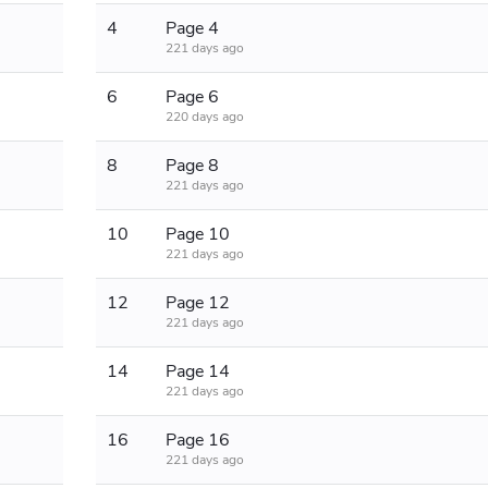
4
Page 4
221 days ago
6
Page 6
220 days ago
8
Page 8
221 days ago
10
Page 10
221 days ago
12
Page 12
221 days ago
14
Page 14
221 days ago
16
Page 16
221 days ago